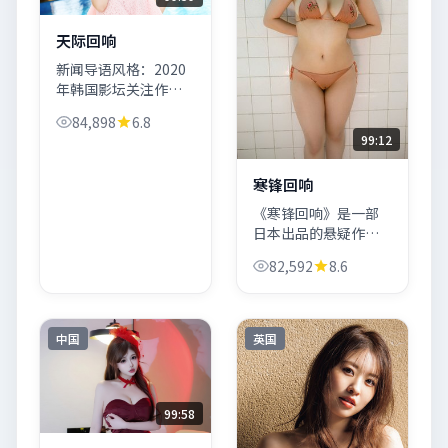
天际回响
新闻导语风格：2020
年韩国影坛关注作品
之一。《天际回响》
84,898
6.8
以悬疑类型切入公共
99:12
议题，主演阵容含长
泽雅美、安雅·泰勒-
寒锋回响
乔伊。
《寒锋回响》是一部
日本出品的悬疑作品
（2024）。贾樟柯以
82,592
8.6
克制镜头语言串联群
像，雷佳音与玛格特
·罗比的对手戏推动
「信任危机」走向终
中国
英国
局。
99:58