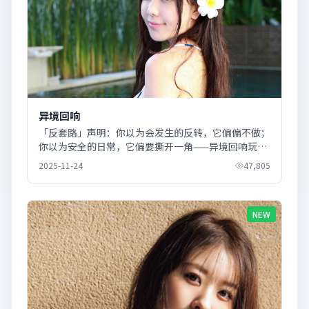
异境回响
「反套路」声明：你以为会发生的反转，它偏偏不做；
你以为安全的日常，它偏要撕开一角——异境回响玩的
是预期管理。
2025-11-24
47,805
NEW