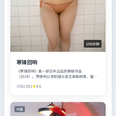
150分钟
寒锋回响
《寒锋回响》是一部日本出品的悬疑作品
（2024）。贾樟柯以克制镜头语言串联群像，雷佳
音与玛格特·罗比的对手戏推动「信任危机」走向
82,592
8.6
终局。
中国