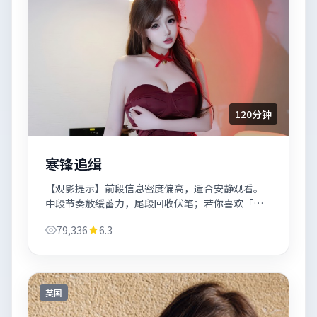
120分钟
寒锋追缉
【观影提示】前段信息密度偏高，适合安静观看。
中段节奏放缓蓄力，尾段回收伏笔；若你喜欢「惊
悚+城市质感」，《寒锋追缉》会相当对味。
79,336
6.3
英国