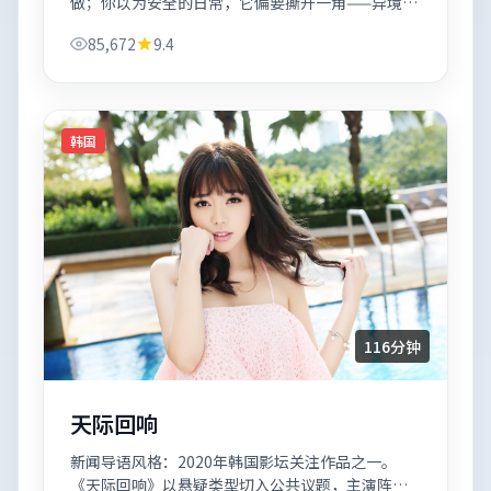
做；你以为安全的日常，它偏要撕开一角——异境追
缉玩的是预期管理。
85,672
9.4
韩国
116分钟
天际回响
新闻导语风格：2020年韩国影坛关注作品之一。
《天际回响》以悬疑类型切入公共议题，主演阵容