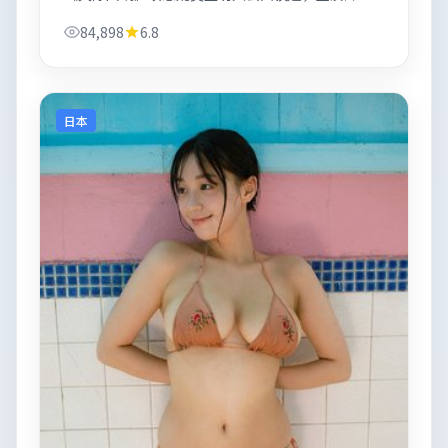
含长泽雅美、安雅·泰勒-乔伊。
84,898
6.8
日本