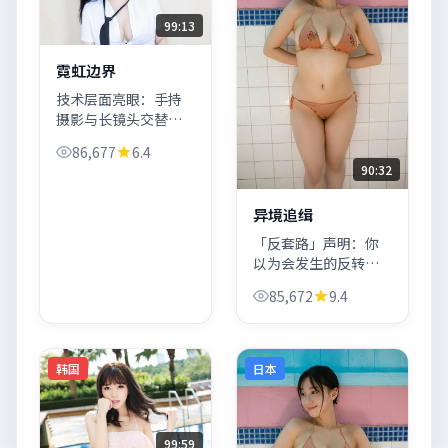
99:13
霓虹边界
技术层面亮眼：手持
摄影与长镜头交替，
空间压迫感强；故事
86,677
6.4
层面围绕「信任危
90:32
机」展开，玛格特·
罗比承担大部分情绪
异境追缉
推进。
「反套路」声明：你
以为会发生的反转，
它偏偏不做；你以为
85,672
9.4
安全的日常，它偏要
撕开一角——异境追缉
玩的是预期管理。
韩国
日本
99:59