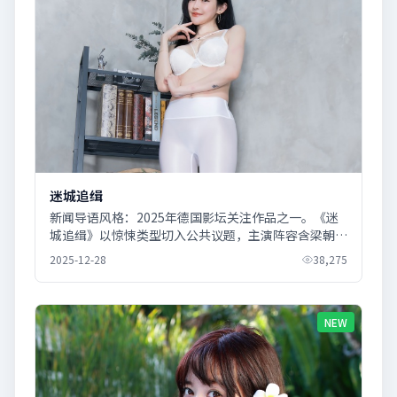
迷城追缉
新闻导语风格：2025年德国影坛关注作品之一。《迷
城追缉》以惊悚类型切入公共议题，主演阵容含梁朝
伟、汤唯。
2025-12-28
38,275
NEW