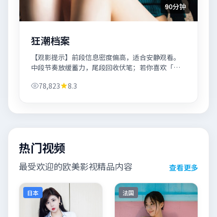
90分钟
狂潮档案
【观影提示】前段信息密度偏高，适合安静观看。
中段节奏放缓蓄力，尾段回收伏笔；若你喜欢「犯
罪+城市质感」，《狂潮档案》会相当对味。
78,823
8.3
热门视频
最受欢迎的欧美影视精品内容
查看更多
日本
法国