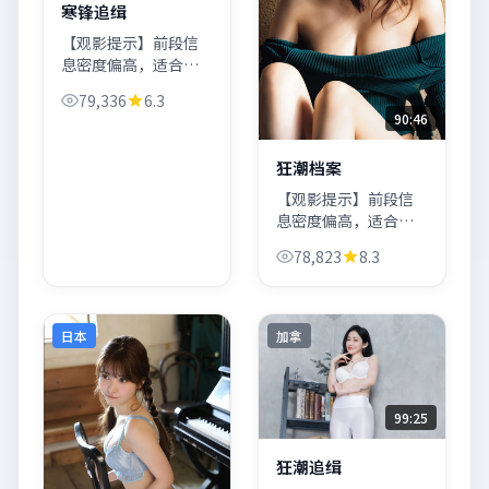
寒锋追缉
【观影提示】前段信
息密度偏高，适合安
静观看。中段节奏放
79,336
6.3
缓蓄力，尾段回收伏
90:46
笔；若你喜欢「惊悚
+城市质感」，《寒锋
狂潮档案
追缉》会相当对味。
【观影提示】前段信
息密度偏高，适合安
静观看。中段节奏放
78,823
8.3
缓蓄力，尾段回收伏
笔；若你喜欢「犯罪
+城市质感」，《狂潮
档案》会相当对味。
日本
加拿
99:25
狂潮追缉