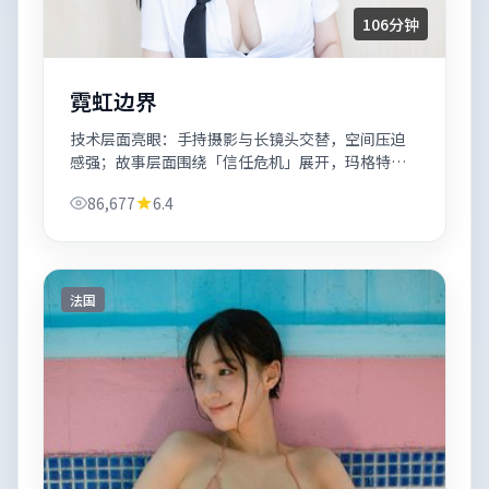
106分钟
霓虹边界
技术层面亮眼：手持摄影与长镜头交替，空间压迫
感强；故事层面围绕「信任危机」展开，玛格特·
罗比承担大部分情绪推进。
86,677
6.4
法国