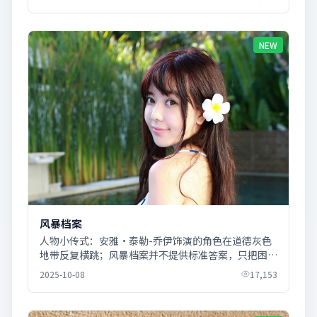
NEW
风暴档案
人物小传式：安雅·泰勒-乔伊饰演的角色在道德灰色
地带反复横跳；风暴档案并不提供标准答案，只把困境
摊开给观众。
2025-10-08
17,153