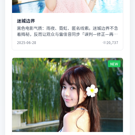
迷城边界
黑色电影气质：雨夜、霓虹、匿名线索。迷城边界不急
着揭秘，反而让观众与雷佳音同步「误判—修正—再误
判」。
2025-06-28
20,737
NEW