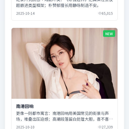
题嵌进类型框架；朴赞郁擅长用静场制造不安。
2025-10-14
65,015
NEW
南港回响
更像一则都市寓言：南港回响用美国常见的街景与声
场，堆叠出压迫感；高潮段落留白处理大胆，喜不喜欢
见仁见智。
2025-10-10
27,339