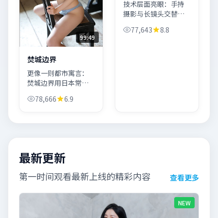
技术层面亮眼：手持
摄影与长镜头交替，
空间压迫感强；故事
77,643
8.8
层面围绕「信任危
99:49
机」展开，长泽雅美
承担大部分情绪推
焚城边界
进。
更像一则都市寓言：
焚城边界用日本常见
的街景与声场，堆叠
78,666
6.9
出压迫感；高潮段落
留白处理大胆，喜不
喜欢见仁见智。
最新更新
第一时间观看最新上线的精彩内容
查看更多
NEW